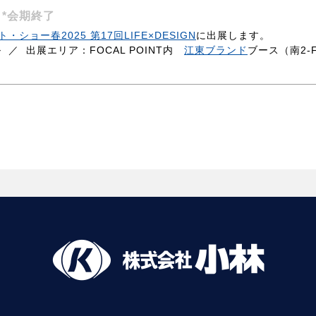
】
*会期終了
ョー春2025 第17回LIFE×DESIGN
に出展します。
／ 出展エリア：FOCAL POINT内
江東ブランド
ブース（南2-F