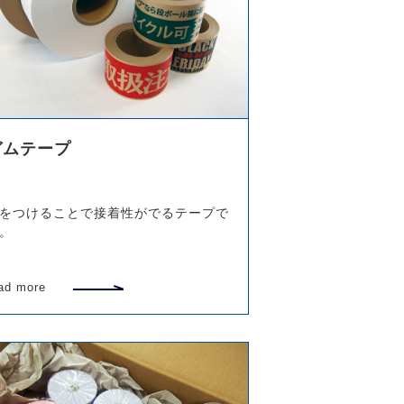
ガムテープ
をつけることで接着性がでるテープで
。
ad more