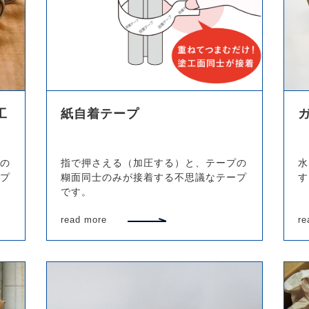
工
紙自着テープ
の
指で押さえる（加圧する）と、テープの
水
プ
糊面同士のみが接着する不思議なテープ
す
です。
read more
re