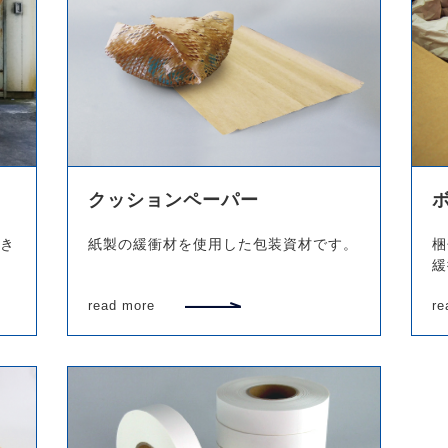
クッションペーパー
き
紙製の緩衝材を使用した包装資材です。
梱
緩
read more
re