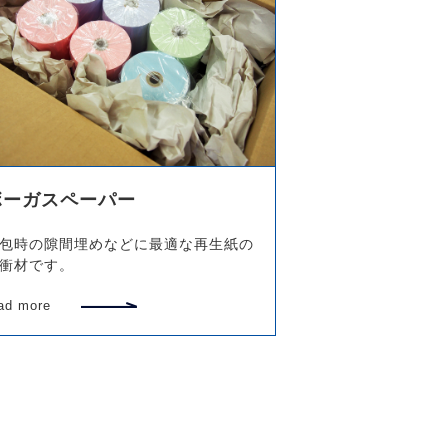
ボーガスペーパー
包時の隙間埋めなどに最適な再生紙の
衝材です。
ad more