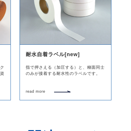
耐水自着ラベル[new]
ク
指で押さえる（加圧する）と、糊面同士
資
のみが接着する耐水性のラベルです。
read more